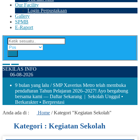
Our Facility
Login Perpustakaan
Gallery
SPMB
E-Raport
SEKILAS INFO
06-08-2026
9 bulan yang lalu
/ SMP Xaverius Metro telah membuka
pendaftaran Tahun Pelajaran 2026–2027! Ayo bergabung
bersama kami — Daftar Sekarang | Sekolah Unggul •
Berkarakter • Berprestasi
Anda ada di :
Home
/
Kategori "Kegiatan Sekolah"
Kategori : Kegiatan Sekolah