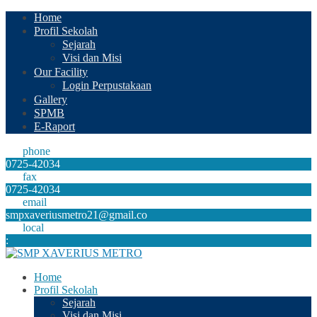
Home
Profil Sekolah
Sejarah
Visi dan Misi
Our Facility
Login Perpustakaan
Gallery
SPMB
E-Raport
phone
0725-42034
fax
0725-42034
email
smpxaveriusmetro21@gmail.co
local
:
Home
Profil Sekolah
Sejarah
Visi dan Misi