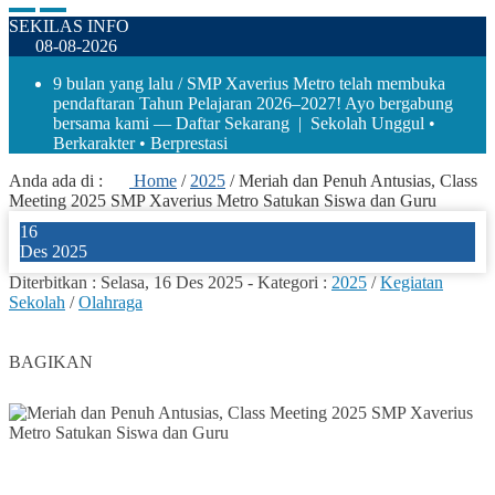
SEKILAS INFO
08-08-2026
9 bulan yang lalu
/ SMP Xaverius Metro telah membuka
pendaftaran Tahun Pelajaran 2026–2027! Ayo bergabung
bersama kami — Daftar Sekarang | Sekolah Unggul •
Berkarakter • Berprestasi
Anda ada di :
Home
/
2025
/
Meriah dan Penuh Antusias, Class
Meeting 2025 SMP Xaverius Metro Satukan Siswa dan Guru
16
Des 2025
Diterbitkan :
Selasa, 16 Des 2025
-
Kategori :
2025
/
Kegiatan
Sekolah
/
Olahraga
3
BAGIKAN