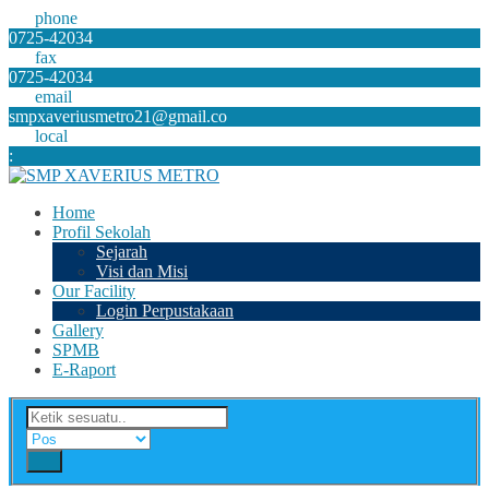
phone
0725-42034
fax
0725-42034
email
smpxaveriusmetro21@gmail.co
local
:
Home
Profil Sekolah
Sejarah
Visi dan Misi
Our Facility
Login Perpustakaan
Gallery
SPMB
E-Raport