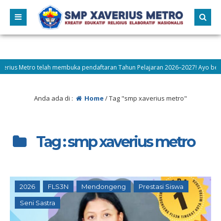
 telah membuka pendaftaran Tahun Pelajaran 2026–2027! Ayo bergabung bersa
Anda ada di :
Home
/
Tag "smp xaverius metro"
Tag : smp xaverius metro
2026
FLS3N
Mendongeng
Prestasi Siswa
Seni Sastra