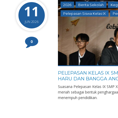
11
2026
Berita Sekolah
Keg
Pelepasan Siswa Kelas IX
Pe
JUN 2026
0
PELEPASAN KELAS IX S
HARU DAN BANGGA ANG
Suasana Pelepasan Kelas IX SMP X
meriah sebagai bentuk penghargaan
menempuh pendidikan.