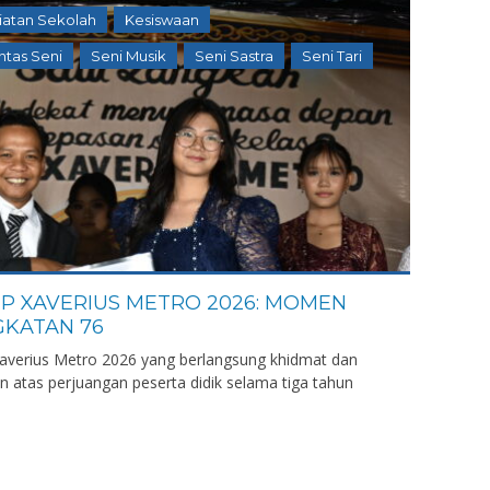
iatan Sekolah
Kesiswaan
ntas Seni
Seni Musik
Seni Sastra
Seni Tari
MP XAVERIUS METRO 2026: MOMEN
KATAN 76
averius Metro 2026 yang berlangsung khidmat dan
 atas perjuangan peserta didik selama tiga tahun