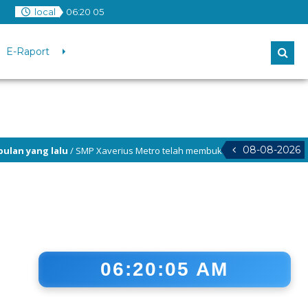
local
06
:
20
06
E-Raport
08-08-2026
u
/ SMP Xaverius Metro telah membuka pendaftaran Tahun Pelajaran 2026
06:20:06 AM