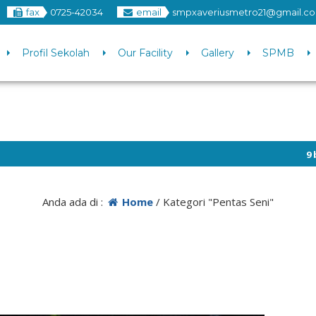
fax
0725-42034
email
smpxaveriusmetro21@gmail.co
Profil Sekolah
Our Facility
Gallery
SPMB
9 bulan yang lal
Anda ada di :
Home
/
Kategori "Pentas Seni"