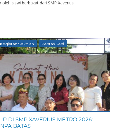
leh siswi berbakat dari SMP Xaverius...
Kegiatan Sekolah
Pentas Seni
UP DI SMP XAVERIUS METRO 2026:
ANPA BATAS