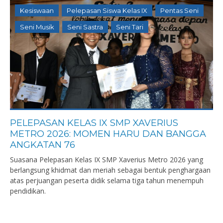
Kesiswaan
Pelepasan Siswa Kelas IX
Pentas Seni
Seni Musik
Seni Sastra
Seni Tari
PELEPASAN KELAS IX SMP XAVERIUS
METRO 2026: MOMEN HARU DAN BANGGA
ANGKATAN 76
Suasana Pelepasan Kelas IX SMP Xaverius Metro 2026 yang
berlangsung khidmat dan meriah sebagai bentuk penghargaan
atas perjuangan peserta didik selama tiga tahun menempuh
pendidikan.