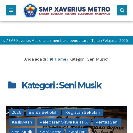
MP Xaverius Metro telah membuka pendaftaran Tahun Pelajaran 2026–2027! Ay
 Berprestasi
Anda ada di :
Home
/
Kategori "Seni Musik"
Kategori : Seni Musik
2026
Berita Sekolah
Kegiatan Sekolah
Kesiswaan
Pelepasan Siswa Kelas IX
Pentas Seni
Seni Musik
Seni Sastra
Seni Tari