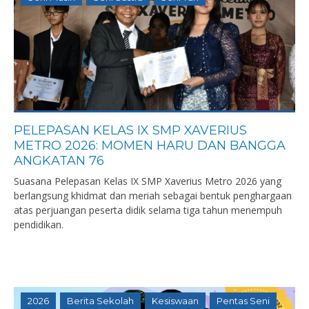
PELEPASAN KELAS IX SMP XAVERIUS
METRO 2026: MOMEN HARU DAN BANGGA
ANGKATAN 76
Suasana Pelepasan Kelas IX SMP Xaverius Metro 2026 yang
berlangsung khidmat dan meriah sebagai bentuk penghargaan
atas perjuangan peserta didik selama tiga tahun menempuh
pendidikan.
2026
Berita Sekolah
Kesiswaan
Pentas Seni