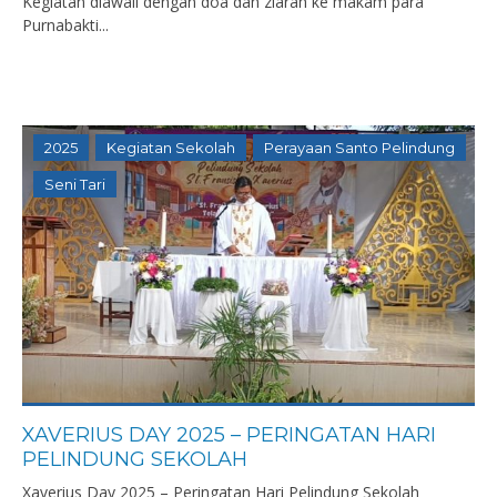
Kegiatan diawali dengan doa dan ziarah ke makam para
Purnabakti...
2025
Kegiatan Sekolah
Perayaan Santo Pelindung
Seni Tari
XAVERIUS DAY 2025 – PERINGATAN HARI
PELINDUNG SEKOLAH
Xaverius Day 2025 – Peringatan Hari Pelindung Sekolah