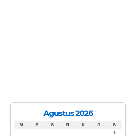
Agustus 2026
M
S
S
R
K
J
S
1