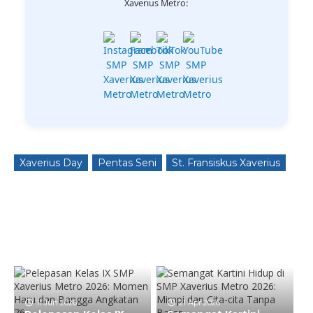
Xaverius Metro:
Xaverius Day
Pentas Seni
St. Fransiskus Xaverius
11 Jun 2026
21 Apr 2026