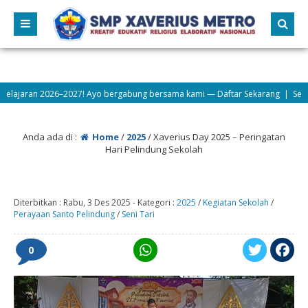
 2026–2027! Ayo bergabung bersama kami — Daftar Sekarang | Sekolah
Anda ada di :
Home
/
2025
/
Xaverius Day 2025 – Peringatan
Hari Pelindung Sekolah
Diterbitkan :
Rabu, 3 Des 2025
-
Kategori :
2025
/
Kegiatan Sekolah
/
Perayaan Santo Pelindung
/
Seni Tari
0