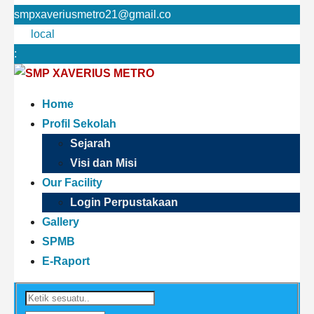
smpxaveriusmetro21@gmail.co
local
:
Home
Profil Sekolah
Sejarah
Visi dan Misi
Our Facility
Login Perpustakaan
Gallery
SPMB
E-Raport