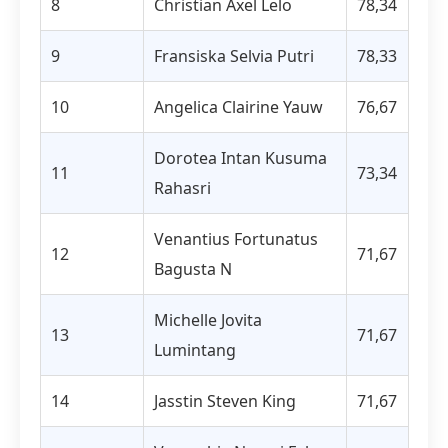
8
Christian Axel Lelo
78,34
9
Fransiska Selvia Putri
78,33
10
Angelica Clairine Yauw
76,67
Dorotea Intan Kusuma
11
73,34
Rahasri
Venantius Fortunatus
12
71,67
Bagusta N
Michelle Jovita
13
71,67
Lumintang
14
Jasstin Steven King
71,67