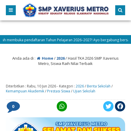
 pendaftaran Tahun Pelajaran 2026–2027! Ayo bergabung bersama kami — Daf
Anda ada di :
Home
/
2026
/
Hasil TKA 2026 SMP Xaverius
Metro, Siswa Raih Nilai Terbaik
Diterbitkan :
Rabu, 10 Jun 2026
-
Kategori :
2026
/
Berita Sekolah
/
Kemampuan Akademik
/
Prestasi Siswa
/
Ujian Sekolah
0