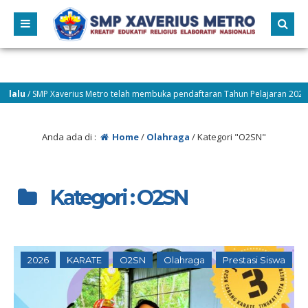
lu
/ SMP Xaverius Metro telah membuka pendaftaran Tahun Pelajaran 2026–2027
Anda ada di :
Home
/
Olahraga
/
Kategori "O2SN"
Kategori : O2SN
2026
KARATE
O2SN
Olahraga
Prestasi Siswa