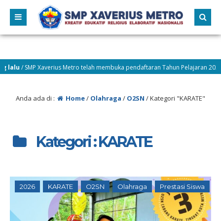
lu
/ SMP Xaverius Metro telah membuka pendaftaran Tahun Pelajaran 2026–20
kter • Berprestasi
Anda ada di :
Home
/
Olahraga
/
O2SN
/
Kategori "KARATE"
Kategori : KARATE
2026
KARATE
O2SN
Olahraga
Prestasi Siswa