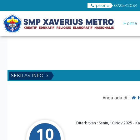
phone
0725-42034
Home
SEKILAS INFO
Anda ada di :
Diterbitkan :
Senin, 10 Nov 2025
-
Ka
10