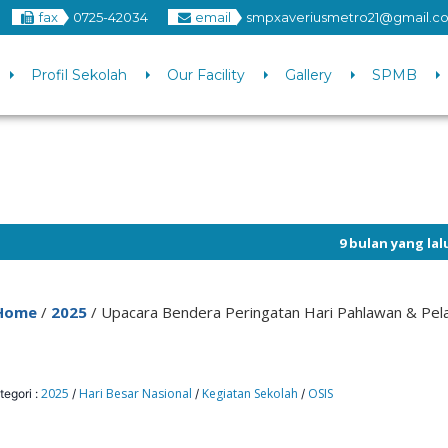
fax
0725-42034
email
smpxaveriusmetro21@gmail.c
Profil Sekolah
Our Facility
Gallery
SPMB
9 bulan yang lalu
/ SMP Xaveri
Home
/
2025
/
Upacara Bendera Peringatan Hari Pahlawan & Pel
2025
Hari Besar Nasional
Kegiatan Sekolah
OSIS
tegori :
/
/
/