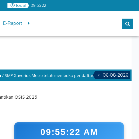
o
local
09
:
55
23
E-Raport
06-08-2026
us Metro telah membuka pendaftaran Tahun Pelajaran 2026–2027! Ayo be
antikan OSIS 2025
09:55:23 AM