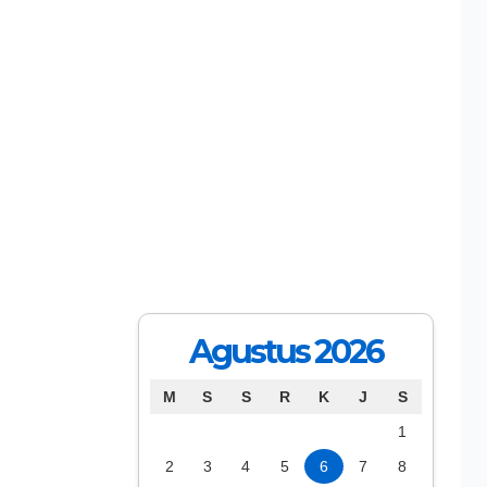
Agustus 2026
M
S
S
R
K
J
S
1
2
3
4
5
6
7
8