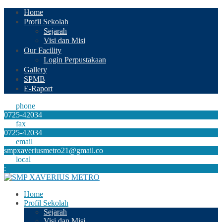
Home
Profil Sekolah
Sejarah
Visi dan Misi
Our Facility
Login Perpustakaan
Gallery
SPMB
E-Raport
phone
0725-42034
fax
0725-42034
email
smpxaveriusmetro21@gmail.co
local
:
Home
Profil Sekolah
Sejarah
Visi dan Misi