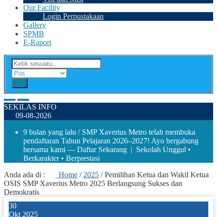
Our Facility
Login Perpustakaan
Gallery
SPMB
E-Raport
SEKILAS INFO
09-08-2026
9 bulan yang lalu
/ SMP Xaverius Metro telah membuka
pendaftaran Tahun Pelajaran 2026–2027! Ayo bergabung
bersama kami — Daftar Sekarang | Sekolah Unggul •
Berkarakter • Berprestasi
Anda ada di :
Home
/
2025
/
Pemilihan Ketua dan Wakil Ketua
OSIS SMP Xaverius Metro 2025 Berlangsung Sukses dan
Demokratis
30
Okt 2025