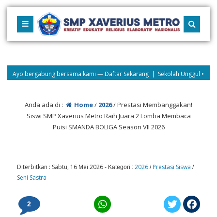
abung bersama kami — Daftar Sekarang | Sekolah Unggul • Berkarakter • Ber
Anda ada di :
Home
/
2026
/
Prestasi Membanggakan!
Siswi SMP Xaverius Metro Raih Juara 2 Lomba Membaca
Puisi SMANDA BOLIGA Season VII 2026
Diterbitkan :
Sabtu, 16 Mei 2026
-
2026
Prestasi Siswa
Kategori :
/
/
Seni Sastra
2