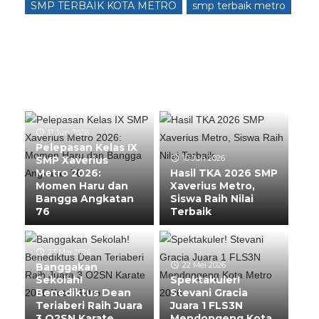
SMP TERBAIK KOTA METRO
smp terbaik metro
11 Jun 2026
Pelepasan Kelas IX
10 Jun 2026
SMP Xaverius
Metro 2026:
Hasil TKA 2026 SMP
Momen Haru dan
Xaverius Metro,
Bangga Angkatan
Siswa Raih Nilai
76
Terbaik
23 Mei 2026
22 Mei 2026
Banggakan
Sekolah!
Spektakuler!
Benediktus Dean
Stevani Gracia
Teriaberi Raih Juara
Juara 1 FLS3N
3 O2SN Karate
Mendongeng Kota