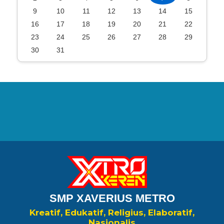
9
10
11
12
13
14
15
16
17
18
19
20
21
22
23
24
25
26
27
28
29
30
31
SMP XAVERIUS METRO
Kreatif, Edukatif, Religius, Elaboratif,
Nasionalis