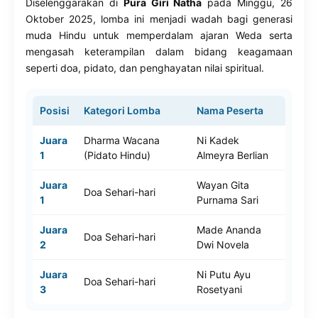
Diselenggarakan di
Pura Giri Natha
pada Minggu, 26
Oktober 2025, lomba ini menjadi wadah bagi generasi
muda Hindu untuk memperdalam ajaran Weda serta
mengasah keterampilan dalam bidang keagamaan
seperti doa, pidato, dan penghayatan nilai spiritual.
Posisi
Kategori Lomba
Nama Peserta
Juara
Dharma Wacana
Ni Kadek
1
(Pidato Hindu)
Almeyra Berlian
Juara
Wayan Gita
Doa Sehari-hari
1
Purnama Sari
Juara
Made Ananda
Doa Sehari-hari
2
Dwi Novela
Juara
Ni Putu Ayu
Doa Sehari-hari
3
Rosetyani