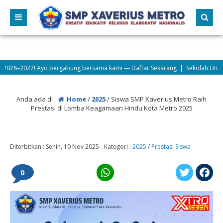
27! Ayo bergabung bersama kami — Daftar Sekarang | Sekolah Unggul • Berka
Anda ada di :
Home
/
2025
/
Siswa SMP Xaverius Metro Raih
Prestasi di Lomba Keagamaan Hindu Kota Metro 2025
Diterbitkan :
Senin, 10 Nov 2025
-
Kategori :
2025
/
Prestasi Siswa
0