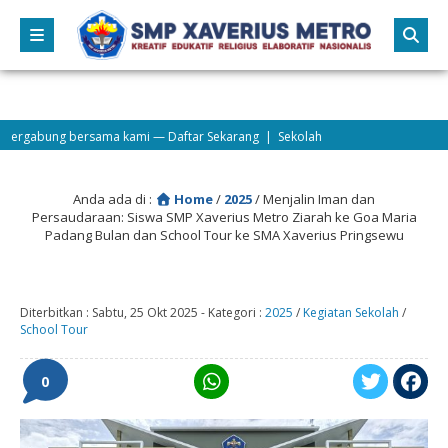
ma kami — Daftar Sekarang | Sekolah
Anda ada di :
Home
/
2025
/
Menjalin Iman dan
Persaudaraan: Siswa SMP Xaverius Metro Ziarah ke Goa Maria
Padang Bulan dan School Tour ke SMA Xaverius Pringsewu
Diterbitkan :
Sabtu, 25 Okt 2025
-
Kategori :
2025
/
Kegiatan Sekolah
/
School Tour
0