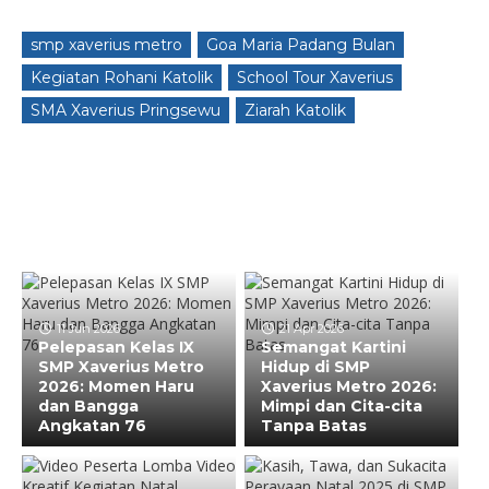
smp xaverius metro
Goa Maria Padang Bulan
Kegiatan Rohani Katolik
School Tour Xaverius
SMA Xaverius Pringsewu
Ziarah Katolik
11 Jun 2026
21 Apr 2026
Pelepasan Kelas IX
Semangat Kartini
SMP Xaverius Metro
Hidup di SMP
2026: Momen Haru
Xaverius Metro 2026:
dan Bangga
Mimpi dan Cita-cita
Angkatan 76
Tanpa Batas