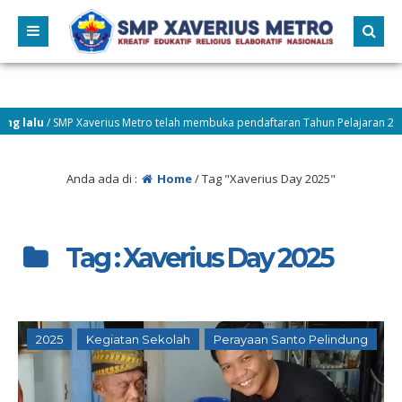
alu
/ SMP Xaverius Metro telah membuka pendaftaran Tahun Pelajaran 2026–20
Anda ada di :
Home
/
Tag "Xaverius Day 2025"
Tag : Xaverius Day 2025
2025
Kegiatan Sekolah
Perayaan Santo Pelindung