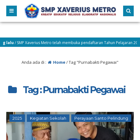
alu
/ SMP Xaverius Metro telah membuka pendaftaran Tahun Pelajaran 2026–20
Anda ada di :
Home
/
Tag "Purnabakti Pegawai"
Tag : Purnabakti Pegawai
2025
Kegiatan Sekolah
Perayaan Santo Pelindung