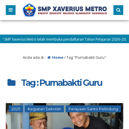
P Xaverius Metro telah membuka pendaftaran Tahun Pelajaran 2026–2027! Ayo
Anda ada di :
Home
/
Tag "Purnabakti Guru"
Tag : Purnabakti Guru
2025
Kegiatan Sekolah
Perayaan Santo Pelindung