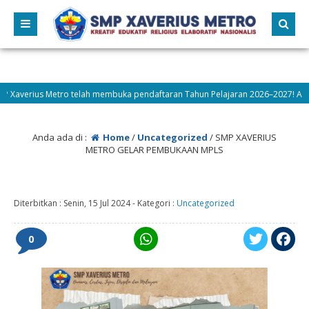
verius Metro telah membuka pendaftaran Tahun Pelajaran 2026–2027! Ayo berg
Anda ada di :
Home
/
Uncategorized
/
SMP XAVERIUS
METRO GELAR PEMBUKAAN MPLS
Diterbitkan :
Senin, 15 Jul 2024
-
Kategori :
Uncategorized
0