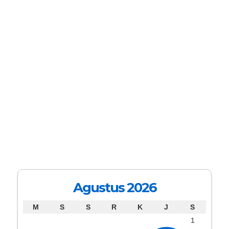
Agustus 2026
M
S
S
R
K
J
S
1