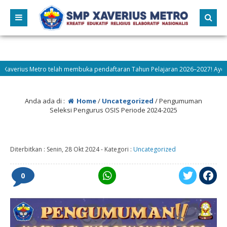
ius Metro telah membuka pendaftaran Tahun Pelajaran 2026–2027! Ayo bergab
asi
Anda ada di :
Home
/
Uncategorized
/
Pengumuman
Seleksi Pengurus OSIS Periode 2024-2025
Diterbitkan :
Senin, 28 Okt 2024
-
Kategori :
Uncategorized
0