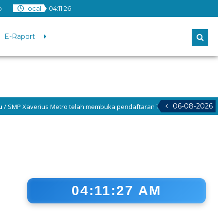
o
local
04
:
11
27
E-Raport
06-08-2026
averius Metro telah membuka pendaftaran Tahun Pelajaran 2026–2027! A
04:11:28 AM