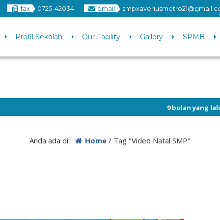
fax
0725-42034
email
smpxaveriusmetro21@gmail.c
Profil Sekolah
Our Facility
Gallery
SPMB
9 bulan yang lalu
/ SMP X
Anda ada di :
Home
/
Tag "Video Natal SMP"