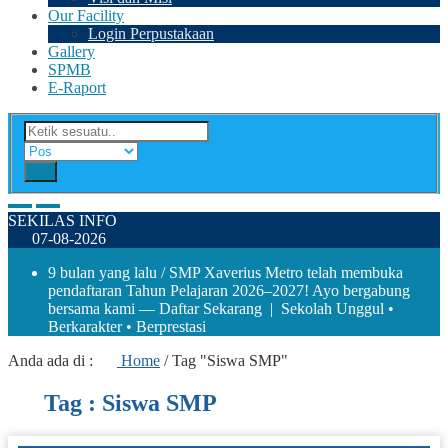
Our Facility
Login Perpustakaan
Gallery
SPMB
E-Raport
SEKILAS INFO
07-08-2026
9 bulan yang lalu
/ SMP Xaverius Metro telah membuka
pendaftaran Tahun Pelajaran 2026–2027! Ayo bergabung
bersama kami — Daftar Sekarang | Sekolah Unggul •
Berkarakter • Berprestasi
Anda ada di :
Home
/
Tag "Siswa SMP"
Tag : Siswa SMP