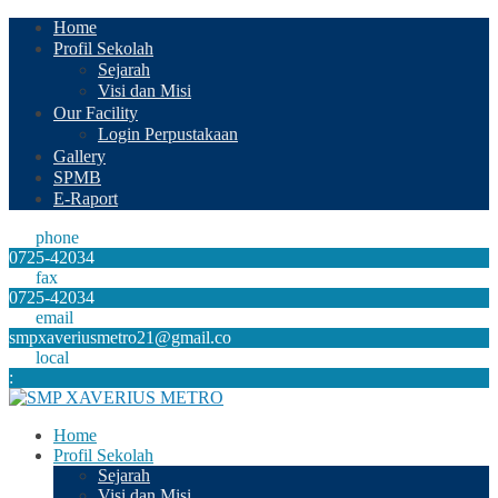
Home
Profil Sekolah
Sejarah
Visi dan Misi
Our Facility
Login Perpustakaan
Gallery
SPMB
E-Raport
phone
0725-42034
fax
0725-42034
email
smpxaveriusmetro21@gmail.co
local
:
Home
Profil Sekolah
Sejarah
Visi dan Misi