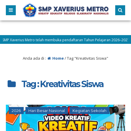
Xaverius Metro telah membuka pendaftaran Tahun Pelajaran 2026–2027! Ayo be
Anda ada di :
Home
/
Tag "Kreativitas Siswa"
Tag : Kreativitas Siswa
2026
Hari Besar Nasional
Kegiatan Sekolah