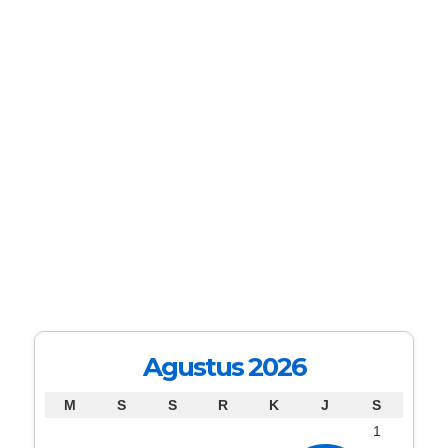
Agustus 2026
M
S
S
R
K
J
S
1