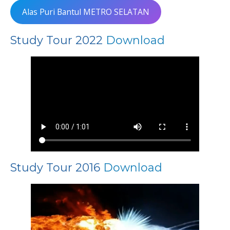
Alas Puri Bantul METRO SELATAN
Study Tour 2022
Download
Study Tour 2016
Download